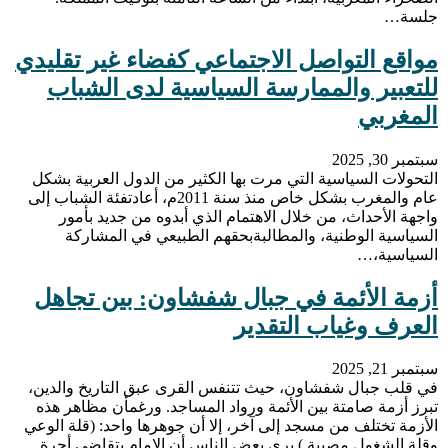
جلسة…
مواقع التواصل الاجتماعي كفضاء غير تقليدي
للتعبير والممارسة السياسية لدى الشباب
المغربي
سبتمبر 30, 2025
التحولات السياسية التي مرت بها الكثير من الدول العربية بشكل
عام والمغرب بشكل خاص منذ سنة 2011م، أعادتفئة الشباب إلى
واجهة الأحداث، من خلال الاهتمام الذي أبدوه من جديد بأمور
السياسية الوطنية، والمطالبةبحقهم الطبيعي في المشاركة
السياسية،…
أزمة الأئمة في جبال شفشاون: بين تجاهل
العرف وغياب التقدير
سبتمبر 21, 2025
في قلب جبال شفشاون، حيث تتنفس القرى عبق التاريخ والدين،
تبرز أزمة صامتة بين الأئمة ورواد المساجد. ورغمأن مظاهر هذه
الأزمة تختلف من مسجد إلى آخر، إلا أن جوهرها واحد: (قلة الوعي
وقلة الشغول مصيبة.) يرى بعض الناس أن الإمام يتقاضى أجرة