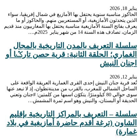
يناير 18, 2026
الحاكوز مناسبة سنوية يحتفل بها الأمازيغ في شمال إفريقيا، سواء
الذين يتحدثون الأمازيغية، أو المستعربين منهم. والحاكوز أو ما
يعرف بفاتح السنة الأمازيغية مناسبة يحتفل بها المغاربيون منذ قديم
الزمان، تصادف هذه السنة 14 من شهر يناير 2025م.…
سلسلة التعريف بالمدن التاريخية بالمجال
الغماري؛ الحلقة الثانية: قرية حصن تارݣا أو
اجنان النيش
يناير 12, 2026
تُعد قرية جنان النيش إحدى القرى الغمارية العريقة الواقعة على
الساحل الشمالي للمغرب، بالقرب من مدينةتطوان، إذ لا تبعد عنها
سوى حوالي 80 كيلومترًا. يتكوّن اسمها من كلمتين: #جنان وتعني
الحديقة أو البستان، والنيش وهو اسم ثمرة المشمش…
سلسلة – التعريف بالمراكز التاريخية بإقليم
الشاون (ترغة أقدم حاضرة أمازيغية في بلاد
غمارة)