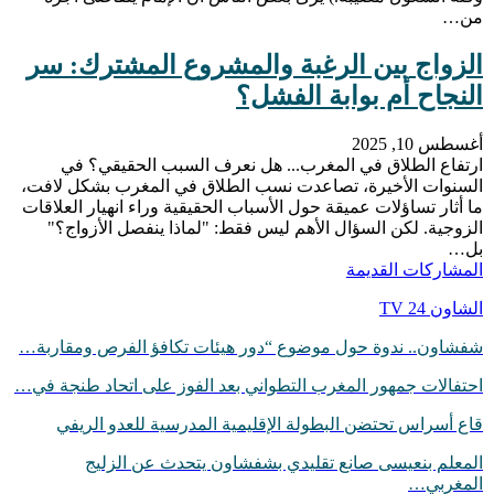
من…
الزواج بين الرغبة والمشروع المشترك: سر
النجاح أم بوابة الفشل؟
أغسطس 10, 2025
ارتفاع الطلاق في المغرب... هل نعرف السبب الحقيقي؟ في
السنوات الأخيرة، تصاعدت نسب الطلاق في المغرب بشكل لافت،
ما أثار تساؤلات عميقة حول الأسباب الحقيقية وراء انهيار العلاقات
الزوجية. لكن السؤال الأهم ليس فقط: "لماذا ينفصل الأزواج؟"
بل…
المشاركات القديمة
الشاون 24 TV
شفشاون.. ندوة حول موضوع “دور هيئات تكافؤ الفرص ومقاربة…
احتفالات جمهور المغرب التطواني بعد الفوز على اتحاد طنجة في…
قاع أسراس تحتضن البطولة الإقليمية المدرسية للعدو الريفي
المعلم بنعيسى صانع تقليدي بشفشاون يتحدث عن الزليج
المغربي…