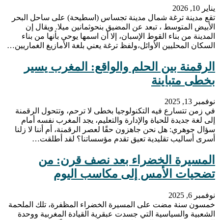
يناير 10, 2026
تقع مدينة ترغة شمال مدينة تجساس (اسطيحة) على ساحل البحر
الأبيض المتوسط ، تبعد عن المضيق بنحوثمانين ميلا. ويقال إن
المدينة من بناء القوط الإسبان، إلا أن اسمها يوحي بأنها من بناء
السكان المحليين الأوائل،ولفظ ترغة يعني بلغة الأمازيغ الغماريين…
الرقمنة بين الحلم والواقع: المغرب يسير
بخطى متباينة
نوفمبر 13, 2025
في زمن تتسارع فيه التكنولوجيا بخطى لا ترحم، وتتحول الرقمنة
إلى لغة جديدة للحياة والإدارة والتعليم، يجد المغرب نفسه أمام
سؤال جوهري: هل نحن جاهزون حقًا لعصر الرقمنة، أم أننا لا زلنا
أسرى أساليب تقليدية تعيق تقدم مؤسساتنا؟ لقد أطلقت…
المسيرة الخضراء بعد نصف قرن: من
تضحيات الأمس إلى مكاسب اليوم
نوفمبر 6, 2025
خمسون سنة مضت على المسيرة الخضراء المظفرة، تلك الملحمة
الشعبية والسياسية التي جسدت عبقرية القيادة المغربية ووحدة