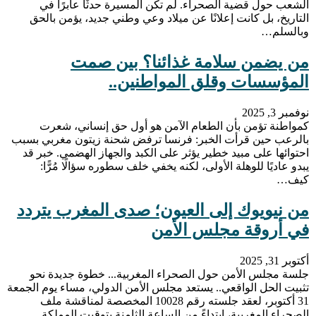
الشعب حول قضية الصحراء. لم تكن المسيرة حدثًا عابرًا في
التاريخ، بل كانت إعلانًا عن ميلاد وعي وطني جديد، يؤمن بالحق
وبالسلم…
من يضمن سلامة غذائنا؟ بين صمت
المؤسسات وقلق المواطنين..
نوفمبر 3, 2025
كمواطنة تؤمن بأن الطعام الآمن هو أول حق إنساني، شعرت
بالرعب حين قرأت الخبر: فرنسا ترفض شحنة زيتون مغربي بسبب
احتوائها على مبيد خطير يؤثر على الكبد والجهاز الهضمي. خبر قد
يبدو عاديًا للوهلة الأولى، لكنه يخفي خلف سطوره سؤالًا مُرًّا:
كيف…
من نيويوك إلى العيون؛ صدى المغرب يتردد
في أروقة مجلس الأمن
أكتوبر 31, 2025
جلسة مجلس الأمن حول الصحراء المغربية... خطوة جديدة نحو
تثبيت الحل الواقعي.. يستعد مجلس الأمن الدولي، مساء يوم الجمعة
31 أكتوبر، لعقد جلسته رقم 10028 المخصصة لمناقشة ملف
الصحراء المغربية، ابتداءً من الساعة الثامنة بتوقيت المملكة.