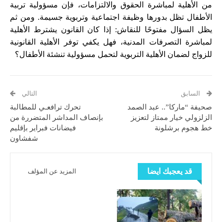
من الأهلية لمباشرة الحقوق والالتزامات، فإن مسؤولية تربية
الأطفال تظل بدورها وظيفة اجتماعية وتربوية جسيمة. ومن ثم
يظل السؤال مفتوحًا للنقاش: إذا كان القانون يشترط الأهلية
لمباشرة التصرفات المدنية، فهل يكفي توفر الأهلية القانونية
للزواج لضمان الأهلية التربوية لتحمل مسؤولية تنشئة الأطفال؟
السابق
التالي
صحيفة “ماركا”.. عبد الصمد
تحرك ترافعـي للمطالبة
الزلزولي خيار ممتاز لتعزيز
بإنصاف المداشر المتضررة من
خط هجوم برشلونة
فيضانات فبراير بإقليم
شفشاون
قد يعجبك ايضا
المزيد عن المؤلف