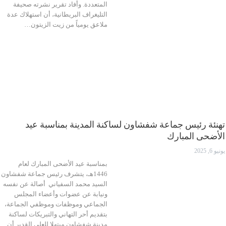
المتعددة. وأفاد تقرير نشرته صحيفة
التليغراف البريطانية، أن استهلاك عدة
ملاعق يومياً من زيت الزيتون…
تهنئة رئيس جماعة شفشاون لساكنة المدينة بمناسبة عيد
الأضحى المبارك
يونيو 6, 2025
بمناسبة عيد الأضحى المبارك لعام
1446هـ، يتشرف رئيس جماعة شفشاون
السيد محمد السفياني أصالة عن نفسه
ونيابة عن عضوات وأعضاء المجلس
الجماعي وموظفات وموظفي الجماعة،
بتقديم أحر التهاني والتبريكات لساكنة
مدينة شفشاون مبتهلا للعلي القدير أن