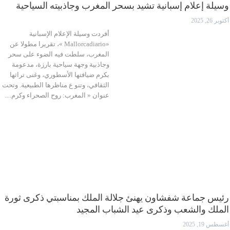
وسيلة إعلام إسبانية تشيد بسحر المغرب وجاذبيته السياحية
أكتوبر 26, 2025
أفردت وسيلة الإعلام الإسبانية
«Mallorcadiario »، تقريرا مطولا عن
المغرب، سلطت فيه الضوء على سحر
وجاذبية وجهة سياحية بارزة، مدعومة
بكرم ضيافتها الأسطوري، وغنى تراثها
الثقافي، وتنو ع مناظرها الطبيعية. وتحت
عنوان « المغرب: روح الصحراء وكرم…
رئيس جماعة شفشاون يهنئ جلالة الملك بمناسبتي ذكرى ثورة
الملك والشعب وذكرى عيد الشباب المجيد
أغسطس 19, 2025