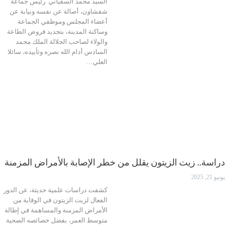
السيد محمد السفياني رئيس جماعة
شفشاون، أصالة عن نفسه ونيابة عن
أعضاء المجلس وموظفي الجماعة
وساكنة المدينة، بتجديد فروض الطاعة
والولاء لصاحب الجلالة الملك محمد
السادس أدام الله نصره وتأييده، سائلا
العلي…
دراسة.. زيت الزيتون يقلل من خطر الإصابة بالأمراض المزمنة
يونيو 21, 2025
كشفت دراسات علمية حديثة، عن الدور
الفعال لزيت الزيتون في الوقاية من
الأمراض المزمنة والمساهمة في إطالة
متوسط العمر، بفضل خصائصه الصحية