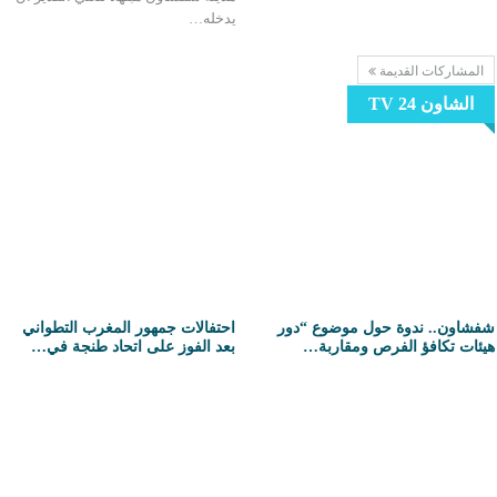
يدخله…
المشاركات القديمة
الشاون 24 TV
شفشاون.. ندوة حول موضوع “دور
احتفالات جمهور المغرب التطواني
هيئات تكافؤ الفرص ومقاربة…
بعد الفوز على اتحاد طنجة في…