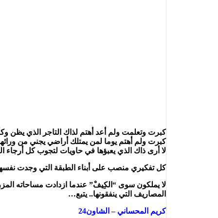
كبرت وتعلمت ولم أعد أهتم لذاك التاجر الذي يظن وكأن
كبرت ولم أهتم يوما لمن يمتلك أراضي يجني من ورائها أ
لا أرى ذاك الذي يعبؤها في حاويات لتجوب كل أرجاء الق
كل تفكيري منصب على أبناء الطبقة التي وجدت نفسها
لا يملكون سوى “الكِيفْ” عندما ازدادت مساحاته المز
المصاريف التي ينفقونها.. يتبع…
كريم المحساني – الشاون24