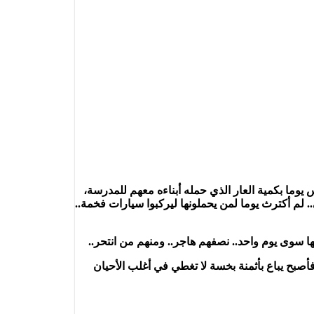
يوما بكمية العار الذي حمله أبناءه معهم للمدرسة،
. لم أكترث يوما لمن يحملونها ليركبوا سيارات فخمة..
وى يوم واحد.. نصفهم هاجر.. ومنهم من انتحر..
صبح يباع بأثمنة بخسة لا تغطي في أغلب الأحيان