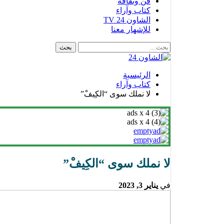
فن وثقافة
كتاب وآراء
الشاون 24 TV
للإشهار معنا
الرئيسية
كتاب وآراء
لا نملك سوى “الكِيفْ”
لا نملك سوى “الكِيفْ”
في
يناير 3, 2023