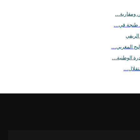
ص ومقاربة…
اد طنجة في…
الريفي
ليج المغربي…
درة الوطنية…
ستقلال…