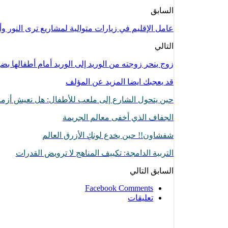
السابق
عامل الإقليم في زيارات متوالية لمشاريع ترى النور 
التالي
زوج ينحر زوجته من الوريد إلى الوريد أمام أطفالها ب
قد يعجبك ايضا
المزيد عن المؤلف
حين يتحول الشارع إلى ملعب للأطفال: هل نعيش أزمة
الجفاف الذي أخفى معالم الجريمة
شفشاون!! حين يخدع لونكِ الأزرق العالم
التربية الدامجة: تكييف المناهج لا ترويض القدرات
السابق
التالي
Facebook Comments
تعليقات