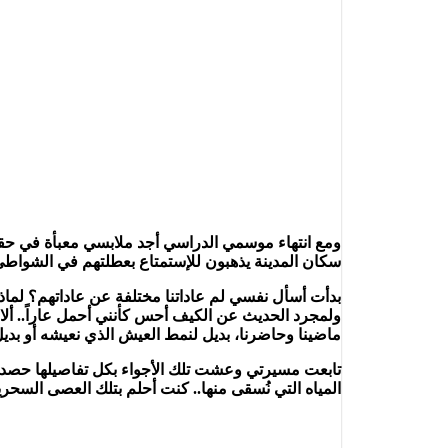
ومع انتهاء موسمي الدراسي أجد ملابسي معبأة في حقي
سكان المدينة يذهبون للإستمتاع بعطلتهم في الشواطئ 
بدأت أسأل نفسي لم عاداتنا مختلفة عن عاداتهم؟ لماذ
ولمجرد الحديث عن الكيف أحس كأنني أحمل عاراً.. ألا ي
ماضينا وحاضرنا، بديل لنمط العيش الذي نعيشه أو بدي
تابعت مسيرتي وعشت تلك الأجواء بكل تفاصيلها حص
المياه التي نُسقى منها.. كنت أحلم بتلك العصى السحري